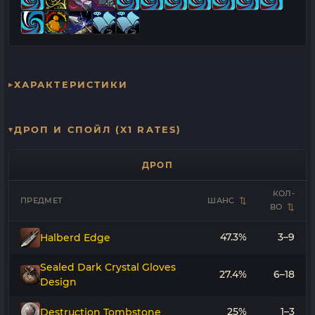
ХАРАКТЕРИСТИКИ
ДРОП И СПОЙЛ (X1 RATES)
ДРОП
КОЛ-
ПРЕДМЕТ
ШАНС
ВО
47.3%
3–9
Halberd Edge
Sealed Dark Crystal Gloves
27.4%
6–18
Design
25%
1–3
Destruction Tombstone