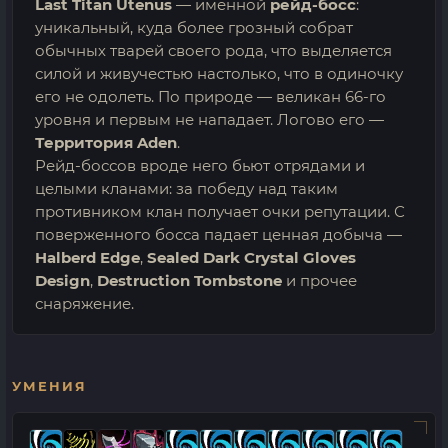
Last Titan Utenus
— именной
рейд-босс
:
уникальный, куда более грозный собрат
обычных тварей своего рода, что выделяется
силой и живучестью настолько, что в одиночку
его не одолеть. По природе — великан 66-го
уровня и первым не нападает. Логово его —
Территория Aden
.
Рейд-боссов вроде него бьют отрядами и
целыми кланами: за победу над таким
противником клан получает очки репутации. С
поверженного босса падает ценная добыча —
Halberd Edge
,
Sealed Dark Crystal Gloves
Design
,
Destruction Tombstone
и прочее
снаряжение.
УМЕНИЯ