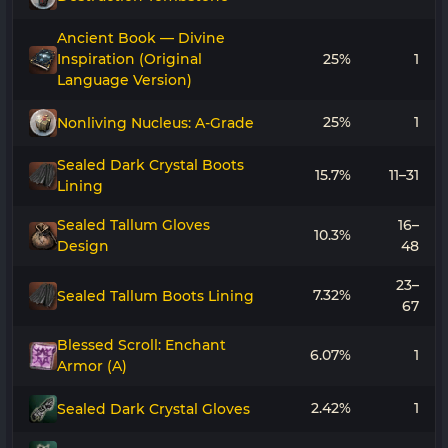
Ancient Book — Divine
Inspiration (Original
25%
1
Language Version)
25%
1
Nonliving Nucleus: A-Grade
Sealed Dark Crystal Boots
15.7%
11–31
Lining
Sealed Tallum Gloves
16–
10.3%
Design
48
23–
7.32%
Sealed Tallum Boots Lining
67
Blessed Scroll: Enchant
6.07%
1
Armor (A)
2.42%
1
Sealed Dark Crystal Gloves