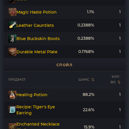
1.1%
1
Magic Haste Potion
0.2388%
1
Leather Gauntlets
0.2388%
1
Blue Buckskin Boots
0.1768%
1
Durable Metal Plate
СПОЙЛ
КОЛ-
ПРЕДМЕТ
ШАНС
ВО
88.2%
1
Healing Potion
Recipe: Tiger's Eye
22.6%
1
Earring
Enchanted Necklace
15.9%
1