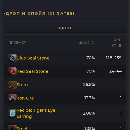
ДРОП И СПОЙЛ (X1 RATES)
ДРОП
КОЛ-
ПРЕДМЕТ
ШАНС
ВО
70%
128–259
Blue Seal Stone
70%
24–44
Red Seal Stone
26.5%
1
Stem
13.3%
1
Iron Ore
Recipe: Tiger's Eye
2.06%
1
Earring
1.33%
1
Steel