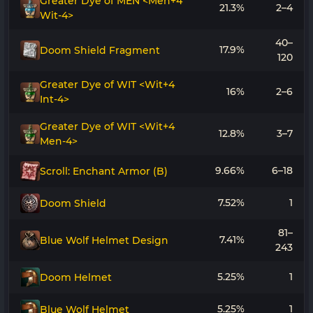
Greater Dye of MEN <Men+4
21.3%
2–4
Wit-4>
40–
17.9%
Doom Shield Fragment
120
Greater Dye of WIT <Wit+4
16%
2–6
Int-4>
Greater Dye of WIT <Wit+4
12.8%
3–7
Men-4>
9.66%
6–18
Scroll: Enchant Armor (B)
7.52%
1
Doom Shield
81–
7.41%
Blue Wolf Helmet Design
243
5.25%
1
Doom Helmet
5.25%
1
Blue Wolf Helmet