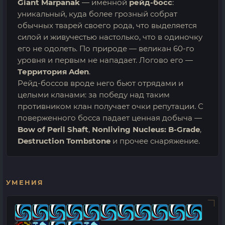
Giant Marpanak
— именной
рейд-босс
:
уникальный, куда более грозный собрат
обычных тварей своего рода, что выделяется
силой и живучестью настолько, что в одиночку
его не одолеть. По природе — великан 60-го
уровня и первым не нападает. Логово его —
Территория Aden
.
Рейд-боссов вроде него бьют отрядами и
целыми кланами: за победу над таким
противником клан получает очки репутации. С
поверженного босса падает ценная добыча —
Bow of Peril Shaft
,
Nonliving Nucleus: B-Grade
,
Destruction Tombstone
и прочее снаряжение.
УМЕНИЯ