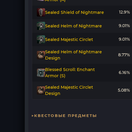
12.9%
Sealed Shield of Nightmare
9.01%
Sealed Helm of Nightmare
9.01%
Sealed Majestic Circlet
Sealed Helm of Nightmare
8.77%
Design
Blessed Scroll: Enchant
6.16%
Armor (S)
Sealed Majestic Circlet
5.08%
Design
КВЕСТОВЫЕ ПРЕДМЕТЫ