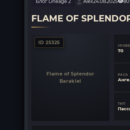
Блог Lineage 2
Alex
24.08.2025
80
FLAME OF SPLENDO
ID 25325
УРОВ
70
Flame of Splendor
РАСА
Анге
Barakiel
ТИП
Пасс