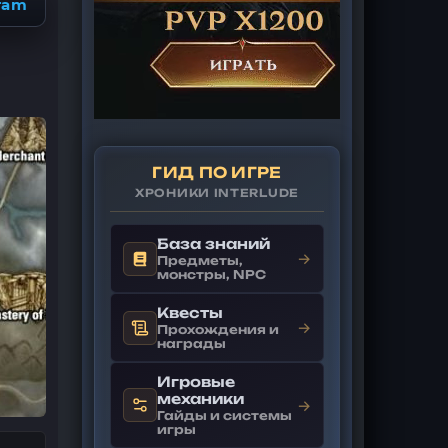
ram
ГИД ПО ИГРЕ
ХРОНИКИ INTERLUDE
База знаний
→
Предметы,
монстры, NPC
Квесты
→
Прохождения и
награды
Игровые
механики
→
Гайды и системы
игры