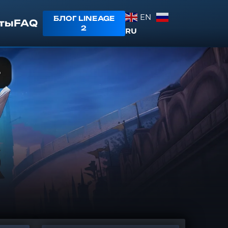
EN
БЛОГ LINEAGE
ты
FAQ
2
RU