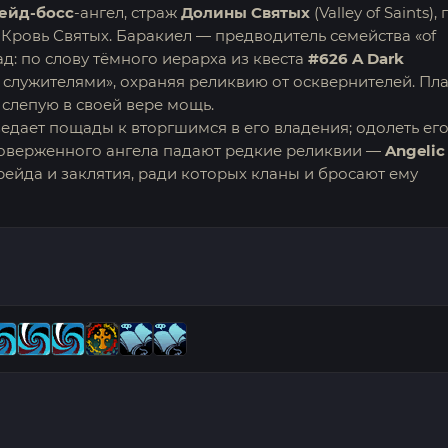
ейд-босс
-ангел, страж
Долины Святых
(Valley of Saints), 
Кровь Святых. Баракиел — предводитель семейства «of
д: по слову тёмного иерарха из квеста
#626 A Dark
и служителями», охраняя реликвию от осквернителей. Пл
слепую в своей вере мощь.
едает пощады к вторгшимся в его владения; одолеть ег
поверженного ангела падают редкие реликвии —
Angelic
грейда и заклятия, ради которых кланы и бросают ему