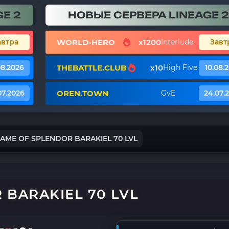
E 2
НОВЫЕ СЕРВЕРА LINEAGE 2
WORLD-HERO
x1200
автра
Interlude
Завт
THEBATTLE.CLUB
x10
08.2026
High Five
10.08.
OREN.TOWN
07.2026
GvE
24.07.
LAME OF SPLENDOR BARAKIEL 70 LVL
 BARAKIEL 70 LVL