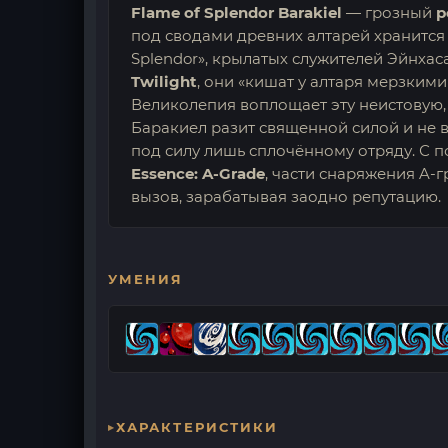
Flame of Splendor Barakiel
— грозный
р
под сводами древних алтарей хранится 
Splendor», крылатых служителей Эйнхаса
Twilight
, они «кишат у алтаря мерзким
Великолепия воплощает эту неистовую, 
Баракиел разит священной силой и не в
под силу лишь сплочённому отряду. С 
Essence: A-Grade
, части снаряжения A-
вызов, зарабатывая заодно репутацию.
УМЕНИЯ
ХАРАКТЕРИСТИКИ