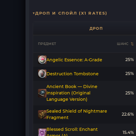
ДРОП И СПОЙЛ (X1 RATES)
ДРОП
ПРЕДМЕТ
ШАНС
25%
Angelic Essence: A-Grade
25%
Destruction Tombstone
Ancient Book — Divine
Inspiration (Original
25%
Language Version)
Sealed Shield of Nightmare
22.6%
Fragment
Blessed Scroll: Enchant
15.4%
Armor (A)