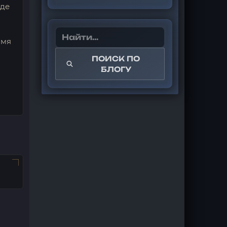
где
амя
ПОИСК ПО
о
БЛОГУ