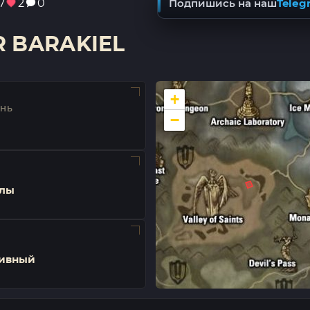
7
2
0
Подпишись на наш
Teleg
R BARAKIEL
+
ЕНЬ
−
лы
ивный