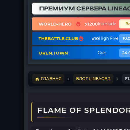
ПРЕМИУМ СЕРВЕРА LINEAG
WORLD-HERO
x1200
Interlude
З
THEBATTLE.CLUB
x10
High Five
10.
OREN.TOWN
GvE
24.
ГЛАВНАЯ
БЛОГ LINEAGE 2
F
FLAME OF SPLENDOR