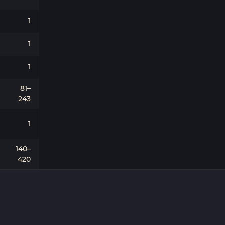
1
1
1
81–
243
1
140–
420