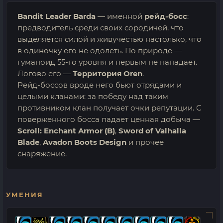
Bandit Leader Barda
— именной
рейд-босс
:
предводитель среди своих сородичей, что
выделяется силой и живучестью настолько, что
в одиночку его не одолеть. По природе —
гуманоид 55-го уровня и первым не нападает.
Логово его —
Территория Oren
.
Рейд-боссов вроде него бьют отрядами и
целыми кланами: за победу над таким
противником клан получает очки репутации. С
поверженного босса падает ценная добыча —
Scroll: Enchant Armor (B)
,
Sword of Valhalla
Blade
,
Avadon Boots Design
и прочее
снаряжение.
УМЕНИЯ