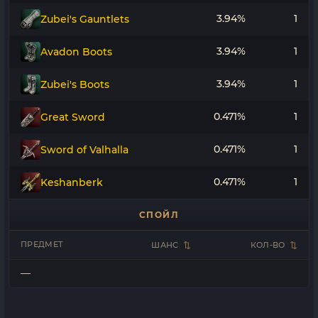
3.94%
1
Zubei's Gauntlets
3.94%
1
Avadon Boots
3.94%
1
Zubei's Boots
0.471%
1
Great Sword
0.471%
1
Sword of Valhalla
0.471%
1
Keshanberk
СПОЙЛ
ПРЕДМЕТ
ШАНС
КОЛ-ВО
—