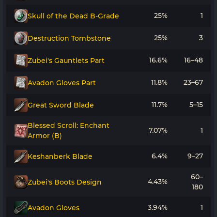
25%
1
Skull of the Dead B-Grade
25%
3
Destruction Tombstone
16.6%
16–48
Zubei's Gauntlets Part
11.8%
23–67
Avadon Gloves Part
11.7%
5–15
Great Sword Blade
Blessed Scroll: Enchant
7.07%
1
Armor (B)
6.4%
9–27
Keshanberk Blade
60–
4.43%
Zubei's Boots Design
180
3.94%
1
Avadon Gloves