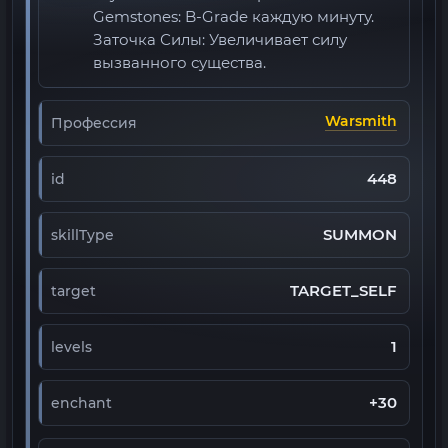
Gemstones: B-Grade каждую минуту.
Заточка Силы: Увеличивает силу
вызванного существа.
Warsmith
Профессия
448
id
SUMMON
skillType
TARGET_SELF
target
1
levels
+30
enchant