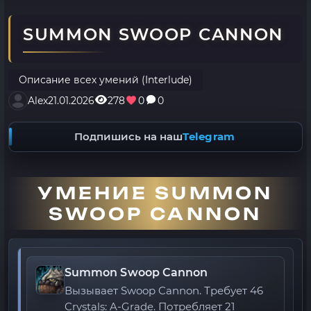
SUMMON SWOOP CANNON
Описание всех умений (Interlude)
Alex
21.01.2026
278
0
0
Подпишись на наш
Telegram
УМЕНИЕ SUMMON
SWOOP CANNON
Summon Swoop Cannon
Вызывает Swoop Cannon. Требует 46
Crystals: A-Grade. Потребляет 21