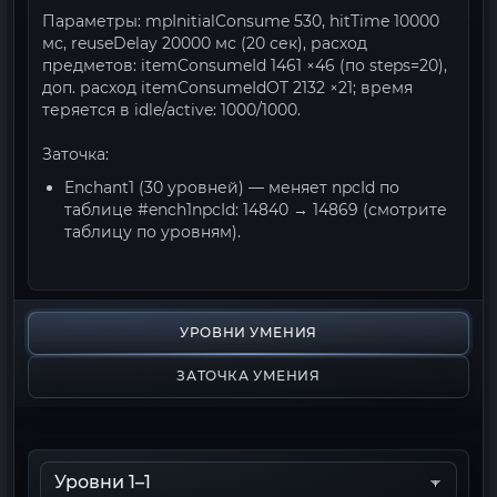
Параметры: mpInitialConsume 530, hitTime 10000
мс, reuseDelay 20000 мс (20 сек), расход
предметов: itemConsumeId 1461 ×46 (по steps=20),
доп. расход itemConsumeIdOT 2132 ×21; время
теряется в idle/active: 1000/1000.
Заточка:
Enchant1 (30 уровней) — меняет npcId по
таблице #ench1npcId: 14840 → 14869 (смотрите
таблицу по уровням).
УРОВНИ УМЕНИЯ
ЗАТОЧКА УМЕНИЯ