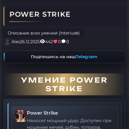
POWER STRIKE
Описание всех умений (Interlude)
Alex
26.12.2025
442
0
0
Подпишись на наш
Telegram
УМЕНИЕ POWER
STRIKE
Power Strike
Наносит мощный удар. Доступен при
ношении мечей, дубин, топоров,