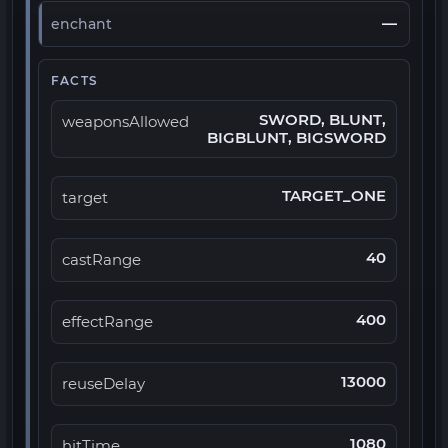
—
enchant
FACTS
SWORD, BLUNT,
weaponsAllowed
BIGBLUNT, BIGSWORD
TARGET_ONE
target
40
castRange
400
effectRange
13000
reuseDelay
1080
hitTime