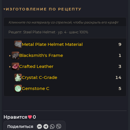
ИЗГОТОВЛЕНИЕ ПО РЕЦЕПТУ
Кликните по материалу со стрелкой, чтобы раскрыть его крафт
Рецепт: Steel Plate Helmet · ур. 4 · шанс 100%
Metal Plate Helmet Material
9
Blacksmith's Frame
1
Crafted Leather
3
Crystal: C-Grade
14
Gemstone C
5
Нравится
0
Поделиться