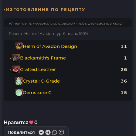
ИЗГОТОВЛЕНИЕ ПО РЕЦЕПТУ
Кликните по материалу со стрелкой, чтобы раскрыть его крафт
Рецепт: Helm of Avadon · ур. 6 · шанс 100%
Helm of Avadon Design
11
Blacksmith's Frame
1
Crafted Leather
26
Crystal: C-Grade
36
Gemstone C
15
Нравится
0
Поделиться