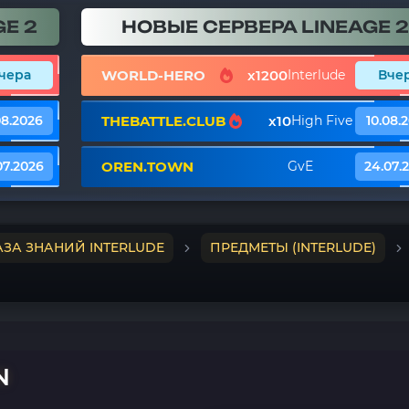
E 2
НОВЫЕ СЕРВЕРА LINEAGE 2
WORLD-HERO
x1200
чера
Interlude
Вче
THEBATTLE.CLUB
x10
08.2026
High Five
10.08.
OREN.TOWN
07.2026
GvE
24.07.
АЗА ЗНАНИЙ INTERLUDE
ПРЕДМЕТЫ (INTERLUDE)
N