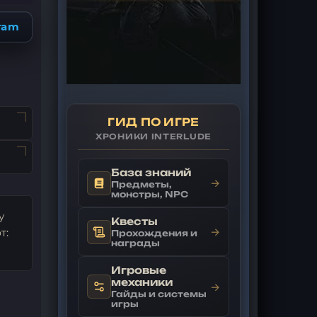
ram
ГИД ПО ИГРЕ
ХРОНИКИ INTERLUDE
База знаний
→
Предметы,
монстры, NPC
у
Квесты
→
т:
Прохождения и
награды
Игровые
механики
→
Гайды и системы
игры