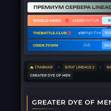
ПРЕМИУМ СЕРВЕРА LINEAG
WORLD-HERO
x1200
Interlude
В
THEBATTLE.CLUB
x10
High Five
10.
OREN.TOWN
GvE
24.
ГЛАВНАЯ
БЛОГ LINEAGE 2
Б
GREATER DYE OF MEN
GREATER DYE OF ME