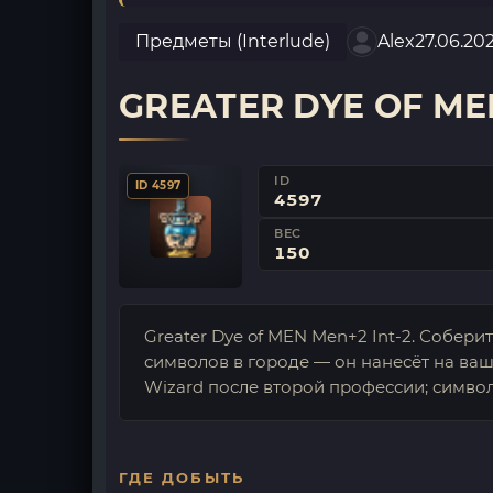
Предметы (Interlude)
Alex
27.06.20
GREATER DYE OF ME
ID
ID 4597
4597
ВЕС
150
Greater Dye of MEN Men+2 Int-2. Соберит
символов в городе — он нанесёт на ваш
Wizard после второй профессии; символ
ГДЕ ДОБЫТЬ