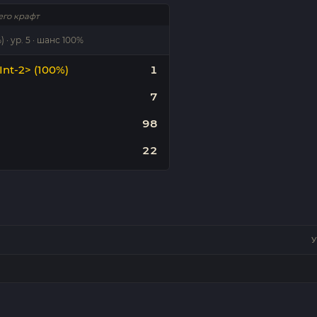
его крафт
 · ур. 5 · шанс 100%
Int-2> (100%)
1
7
98
22
У