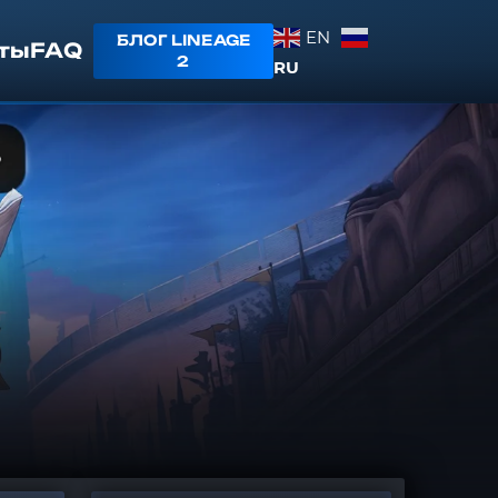
EN
БЛОГ LINEAGE
ты
FAQ
2
RU