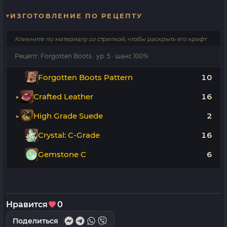
ИЗГОТОВЛЕНИЕ ПО РЕЦЕПТУ
Кликните по материалу со стрелкой, чтобы раскрыть его крафт
Рецепт: Forgotten Boots · ур. 5 · шанс 100%
Forgotten Boots Pattern
10
Crafted Leather
16
High Grade Suede
2
Crystal: C-Grade
16
Gemstone C
6
Нравится
0
Поделиться