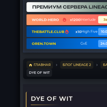
ПРЕМИУМ СЕРВЕРА LINEAG
WORLD-HERO
x1200
Interlude
З
THEBATTLE.CLUB
x10
High Five
10.
OREN.TOWN
GvE
24.
ГЛАВНАЯ
БЛОГ LINEAGE 2
Б
DYE OF WIT
DYE OF WIT