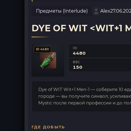
Предметы (Interlude)
Alex
27.06.20
DYE OF WIT <WIT+1 
ID
ID 4480
4480
ВЕС
150
Dye of WIT Wit+1 Men-1 — соберите 10 е
городе — вы получите символ, усилива
Mystic после первой профессии и до по
ГДЕ ДОБЫТЬ