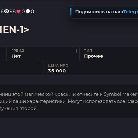
26
98
0
0
Подпишись на наш
Teleg
MEN-1>
ГРЕЙД
ТИП
Нет
Прочее
ЦЕНА NPC
35 000
диниц этой магической краски и отнесите к Symbol Maker
ющий ваши характеристики. Могут использовать все клас
лучения второй.