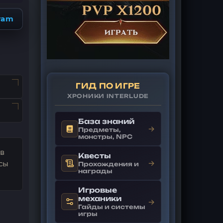
ram
ГИД ПО ИГРЕ
ХРОНИКИ INTERLUDE
База знаний
→
Предметы,
монстры, NPC
 в
Квесты
→
сы
Прохождения и
награды
Игровые
механики
→
Гайды и системы
игры