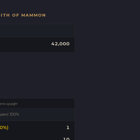
MITH OF MAMMON
42,000
его крафт
· шанс 100%
00%)
1
10