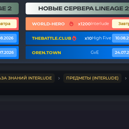
E 2
НОВЫЕ СЕРВЕРА LINEAGE 2
WORLD-HERO
x1200
автра
Interlude
Завт
THEBATTLE.CLUB
x10
08.2026
High Five
10.08.
OREN.TOWN
07.2026
GvE
24.07.
АЗА ЗНАНИЙ INTERLUDE
ПРЕДМЕТЫ (INTERLUDE)