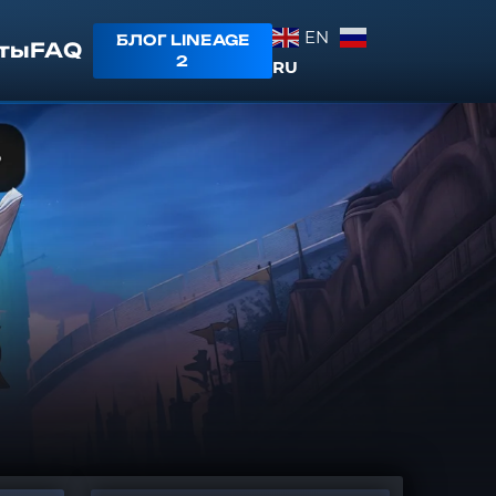
EN
БЛОГ LINEAGE
ты
FAQ
2
RU