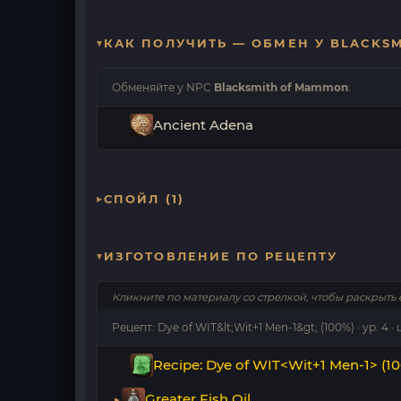
КАК ПОЛУЧИТЬ — ОБМЕН У BLACKS
Обменяйте у NPC
Blacksmith of Mammon
:
Ancient Adena
СПОЙЛ (1)
ИЗГОТОВЛЕНИЕ ПО РЕЦЕПТУ
Кликните по материалу со стрелкой, чтобы раскрыть 
Рецепт: Dye of WIT&lt;Wit+1 Men-1&gt; (100%) · ур. 4 
Recipe: Dye of WIT<Wit+1 Men-1> (1
Greater Fish Oil