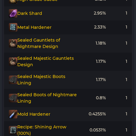
2.95%
1
Dark Shard
2.33%
1
Metal Hardener
Sealed Gauntlets of
1.18%
1
Nightmare Design
Sealed Majestic Gauntlets
1.17%
1
Design
Sealed Majestic Boots
1.17%
1
Lining
Sealed Boots of Nightmare
0.8%
1
Lining
0.4255%
1
Mold Hardener
Recipe: Shining Arrow
0.0531%
1
(100%)