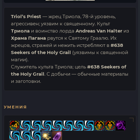
Triol’s Priest
— жрец Триола, 78-й уровень,
агрессивен; уязвим к священному. Культ
Триола
и воинство лорда
Andreas Van Halter
из
Храма Пагана
рвутся к Святому Граалю. Их
жрецов, стражей и нежить истребляют в
#638
Seekers of the Holy Grail
(уязвимы к священной
магии).
Служитель культа Триола; цель
#638 Seekers of
the Holy Grail
. С добычи — обычные материалы
и заготовки.
УМЕНИЯ