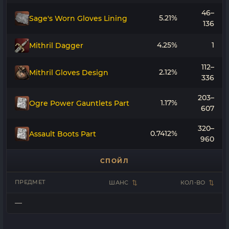
46–
5.21%
Sage's Worn Gloves Lining
136
4.25%
1
Mithril Dagger
112–
2.12%
Mithril Gloves Design
336
203–
1.17%
Ogre Power Gauntlets Part
607
320–
0.7412%
Assault Boots Part
960
СПОЙЛ
ПРЕДМЕТ
ШАНС
КОЛ-ВО
—