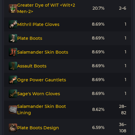
Greater Dye of WIT <Wit+2
20.7%
2–6
Men-2>
8.69%
1
Mithril Plate Gloves
8.69%
1
Plate Boots
8.69%
1
Salamander Skin Boots
8.69%
1
Assault Boots
8.69%
1
Ogre Power Gauntlets
8.69%
1
Sage's Worn Gloves
Salamander Skin Boot
28–
8.62%
Lining
82
36–
6.59%
Plate Boots Design
108