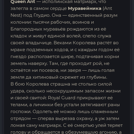
Queen Ant
— исполинская матриарх, что
залегла в самом сердце
Муравейника
(Ant
Nest) под Глудио. Она — единственный разум
колонии: тысячи рабочих, воинов и
Благородных муравьёв рождаются из её
кладок и живут единой волей, слепо служа
своей владычице. Веками Королева растёт во
мраке подземных ходов, и с каждым годом её
гнездо расползается шире, подтачивая корни
земель наверху. Там, где проходит рой, не
остаётся ни посевов, ни зверя — лишь голая
земля да хитиновый скрежет из глубины.
В бою Королева страшна не столько силой
удара, сколько несокрушимым запасом жизни
и своей свитой: Royal Guard прикрывают её
телами, а личинки без устали затягивают раны
госпожи. Одолеть её можно лишь слаженным
отрядом — сперва вырезав охрану, а уж затем
ломая саму матриарх. С её смертью улей теряет
голову и обращается в обезумевшую агонию, а