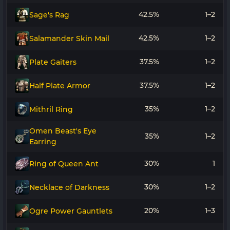
42.5%
1–2
Sage's Rag
42.5%
1–2
Salamander Skin Mail
37.5%
1–2
Plate Gaiters
37.5%
1–2
Half Plate Armor
35%
1–2
Mithril Ring
Omen Beast's Eye
35%
1–2
Earring
30%
1
Ring of Queen Ant
30%
1–2
Necklace of Darkness
20%
1–3
Ogre Power Gauntlets