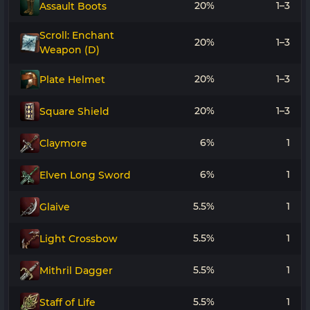
20%
1–3
Assault Boots
Scroll: Enchant
20%
1–3
Weapon (D)
20%
1–3
Plate Helmet
20%
1–3
Square Shield
6%
1
Claymore
6%
1
Elven Long Sword
5.5%
1
Glaive
5.5%
1
Light Crossbow
5.5%
1
Mithril Dagger
5.5%
1
Staff of Life