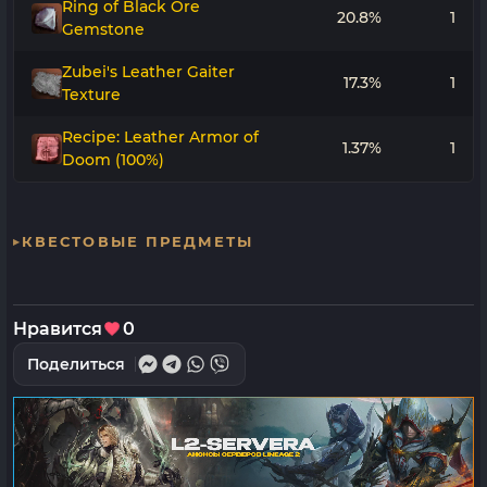
Ring of Black Ore
20.8%
1
Gemstone
Zubei's Leather Gaiter
17.3%
1
Texture
Recipe: Leather Armor of
1.37%
1
Doom (100%)
КВЕСТОВЫЕ ПРЕДМЕТЫ
Нравится
0
Поделиться