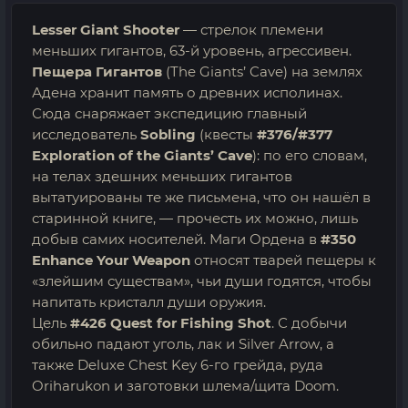
Lesser Giant Shooter
— стрелок племени
меньших гигантов, 63-й уровень, агрессивен.
Пещера Гигантов
(The Giants’ Cave) на землях
Адена хранит память о древних исполинах.
Сюда снаряжает экспедицию главный
исследователь
Sobling
(квесты
#376/#377
Exploration of the Giants’ Cave
): по его словам,
на телах здешних меньших гигантов
вытатуированы те же письмена, что он нашёл в
старинной книге, — прочесть их можно, лишь
добыв самих носителей. Маги Ордена в
#350
Enhance Your Weapon
относят тварей пещеры к
«злейшим существам», чьи души годятся, чтобы
напитать кристалл души оружия.
Цель
#426 Quest for Fishing Shot
. С добычи
обильно падают уголь, лак и Silver Arrow, а
также Deluxe Chest Key 6-го грейда, руда
Oriharukon и заготовки шлема/щита Doom.