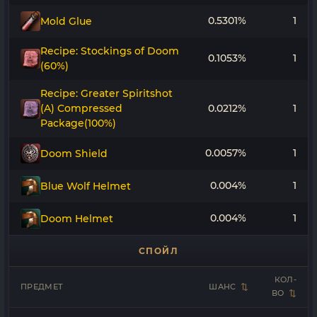
0.5301%
1
Mold Glue
Recipe: Stockings of Doom
0.1053%
1
(60%)
Recipe: Greater Spiritshot
(A) Compressed
0.0212%
1
Package(100%)
0.0057%
1
Doom Shield
0.004%
1
Blue Wolf Helmet
0.004%
1
Doom Helmet
СПОЙЛ
КОЛ-
ПРЕДМЕТ
ШАНС
ВО