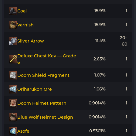
15.9%
1
Coal
15.9%
1
Varnish
20–
11.4%
Silver Arrow
60
Deluxe Chest Key — Grade
2.65%
1
6
1.07%
1
Doom Shield Fragment
1.06%
1
Oriharukon Ore
0.9014%
1
Doom Helmet Pattern
0.9014%
1
Blue Wolf Helmet Design
0.5301%
1
Asofe